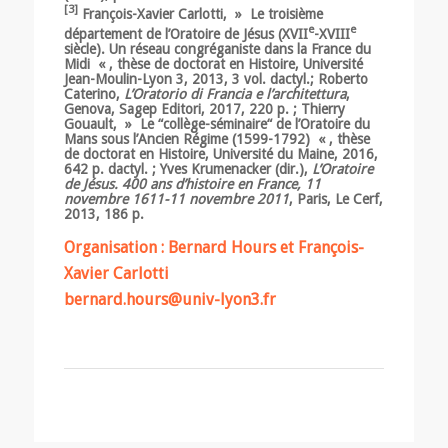
[3]
François-Xavier Carlotti, » Le troisième
e
e
département de l’Oratoire de Jésus (XVII
-XVIII
siècle). Un réseau congréganiste dans la France du
Midi « , thèse de doctorat en Histoire, Université
Jean-Moulin-Lyon 3, 2013, 3 vol. dactyl.; Roberto
Caterino,
L’
Oratorio di Francia e l
’
architettura
,
Genova, Sagep Editori, 2017, 220 p. ; Thierry
Gouault, » Le “collège-séminaire“ de l’Oratoire du
Mans sous l’Ancien Régime (1599-1792) « , thèse
de doctorat en Histoire, Université du Maine, 2016,
642 p. dactyl. ; Yves Krumenacker (dir.),
L’Oratoire
de Jésus. 400 ans d’histoire en France, 11
novembre 1611-11 novembre 2011
, Paris, Le Cerf,
2013, 186 p.
Organisation : Bernard Hours et François-
Xavier Carlotti
bernard.hours@univ-lyon3.fr