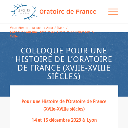
Vous êtes ici :
Accueil
/
Actu
/
Flash
/
Colloque Pour une Histoire de l’Oratoire de France (XVIIe-
XVIIIe...
COLLOQUE POUR UNE
HISTOIRE DE L’ORATOIRE
DE FRANCE (XVIIE-XVIIIE
SIÈCLES)
Pour une Histoire de l’Oratoire de France
(XVIIe-XVIIIe siècles)
14 et 15 décembre 2023 à Lyon