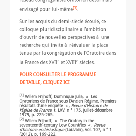
[3]
envisagé pour lui-même
.
Sur les acquis du demi-siècle écoulé, ce
colloque pluridisciplinaire a l’ambition
d’ouvrir de nouvelles perspectives à une
recherche qui invite à réévaluer la place
tenue par la congrégation de l’Oratoire dans
e
e
la France des XVII
et XVIII
siècles.
POUR CONSULTER LE PROGRAMME
DETAILLE, CLIQUEZ ICI
[1]
Willem Frijhoff, Dominique Julia, » Les
Oratoriens de France sous l’Ancien Régime. Premiers
résultats d’une enquête « ,
Revue d’Histoire de
l’Église de France
, t. LXV, n ° 175, juillet-décembre
1979, p. 225-265.
[2]
Willem Frijhoff, » The Oratory in the
seventeenth-century Low Countries « ,
Revue
d’histoire ecclésiastique
(Louvain), vol. 107, n ° 1
(2012), p. 169-222.