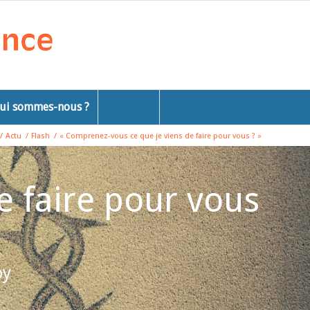
ui sommes-nous ?
/
Actu
/
Flash
/
« Comprenez-vous ce que je viens de faire pour vous ? »
 faire pour vous
oy