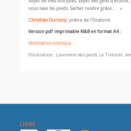
Soyez de mes disciples, soyez des gens d’écoute, 
vous lave les pieds. Sachez rendre grâce… »
Christian Durozoy
, prêtre de l’Oratoire
Version pdf imprimable N&B en format A4 :
Méditation biblique
Illustration :
Lavement des pieds
, Le Tintoret, 
LIENS