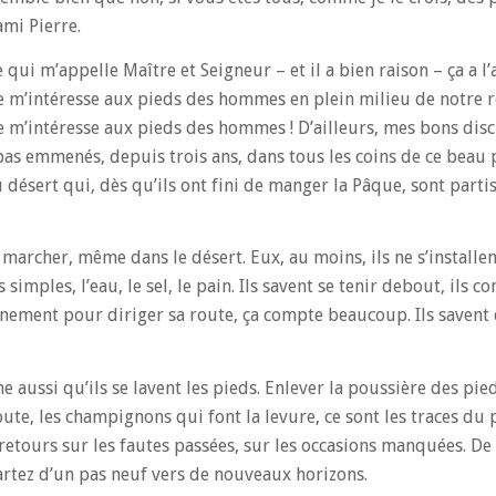
mi Pierre.
 qui m’appelle Maître et Seigneur – et il a bien raison – ça a l’
e m’intéresse aux pieds des hommes en plein milieu de notre re
e m’intéresse aux pieds des hommes ! D’ailleurs, mes bons disc
 pas emmenés, depuis trois ans, dans tous les coins de ce beau 
 désert qui, dès qu’ils ont fini de manger la Pâque, sont part
marcher, même dans le désert. Eux, au moins, ils ne s’installent
simples, l’eau, le sel, le pain. Ils savent se tenir debout, ils co
ignement pour diriger sa route, ça compte beaucoup. Ils savent 
e aussi qu’ils se lavent les pieds. Enlever la poussière des pie
ute, les champignons qui font la levure, ce sont les traces du
es retours sur les fautes passées, sur les occasions manquées. D
artez d’un pas neuf vers de nouveaux horizons.