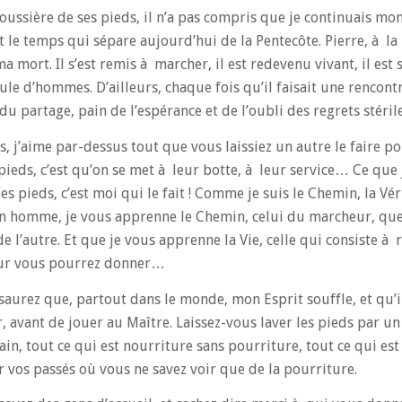
poussière de ses pieds, il n’a pas compris que je continuais m
 le temps qui sépare aujourd’hui de la Pentecôte. Pierre, à la 
a mort. Il s’est remis à marcher, il est redevenu vivant, il est 
ule d’hommes. D’ailleurs, chaque fois qu’il faisait une rencontre
du partage, pain de l’espérance et de l’oubli des regrets stérile
és, j’aime par-dessus tout que vous laissiez un autre le faire p
pieds, c’est qu’on se met à leur botte, à leur service… Ce que
 pieds, c’est moi qui le fait ! Comme je suis le Chemin, la Vérit
’un homme, je vous apprenne le Chemin, celui du marcheur, que
 de l’autre. Et que je vous apprenne la Vie, celle qui consiste à 
 jour vous pourrez donner…
 saurez que, partout dans le monde, mon Esprit souffle, et qu’i
, avant de jouer au Maître. Laissez-vous laver les pieds par un
ain, tout ce qui est nourriture sans pourriture, tout ce qui est
 vos passés où vous ne savez voir que de la pourriture.