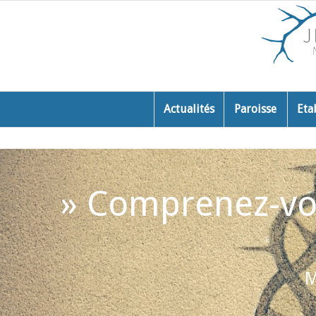
Actualités
Paroisse
Eta
» Comprenez-vou
M