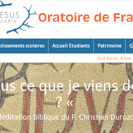
blissements scolaires
Accueil Etudiants
Patrimoine
Q
Vous êtes ici :
Accueil
s ce que je viens de
? «
éditation biblique du P. Christian Duroz