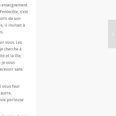
on enseignement.
Pentecôte, s’est
sorti de son
, il invitait à
s.
our vous. Les
 je cherche à
é et la Vie,
 je vous
recevoir sans
l vous faut
 autre,
 vie porteuse