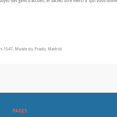
soyez des gens d’accueil, et sachez dire merci à qui vous donne
vers 1547, Musée du Prado, Madrid
PAGES