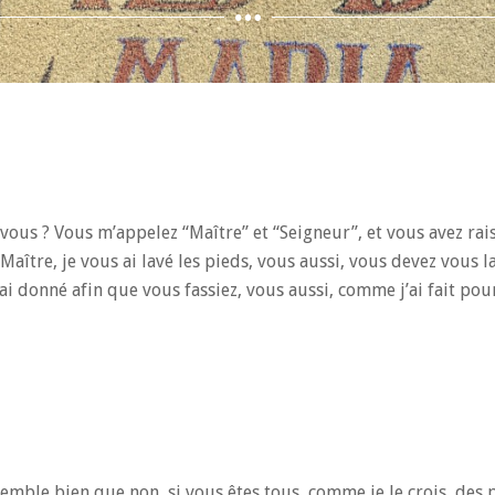
ous ? Vous m’appelez “Maître” et “Seigneur”, et vous avez rais
 Maître, je vous ai lavé les pieds, vous aussi, vous devez vous l
ai donné afin que vous fassiez, vous aussi, comme j’ai fait po
semble bien que non, si vous êtes tous, comme je le crois, des p