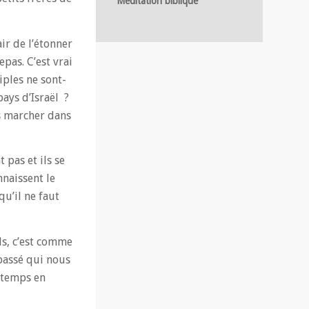
Méditation biblique
air de l’étonner
pas. C’est vrai
iples ne sont-
pays d’Israël ?
is marcher dans
 pas et ils se
nnaissent le
qu’il ne faut
ds, c’est comme
 passé qui nous
e temps en