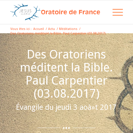
Vous êtes ici :
Accueil
/
Actu
/
Méditations
/
Des Oratoriens méditent la Bible. Paul Carpentier (03.08.2017)
Des Oratoriens
méditent la Bible.
Paul Carpentier
(03.08.2017)
Évangile du jeudi 3 aoà»t 2017