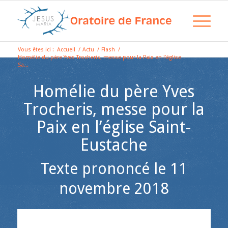
Vous êtes ici :
Accueil
/
Actu
/
Flash
/
Homélie du père Yves Trocheris, messe pour la Paix en l’église
Sa...
Homélie du père Yves
Trocheris, messe pour la
Paix en l’église Saint-
Eustache
Texte prononcé le 11
novembre 2018