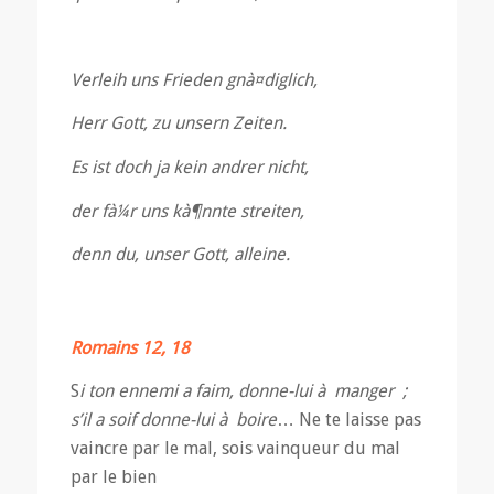
Verleih uns Frieden gnà¤diglich,
Herr Gott, zu unsern Zeiten.
Es ist doch ja kein andrer nicht,
der fà¼r uns kà¶nnte streiten,
denn du, unser Gott, alleine.
Romains 12, 18
S
i ton ennemi a faim, donne-lui à manger ;
s’il a soif donne-lui à boire
… Ne te laisse pas
vaincre par le mal, sois vainqueur du mal
par le bien