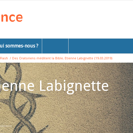
ui sommes-nous ?
Flash
/
Des Oratoriens méditent la Bible. Etienne Labignette (19.03.2019)
tienne Labignette