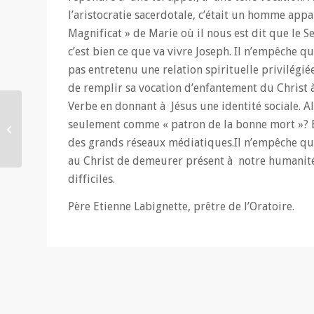
l’aristocratie sacerdotale, c’était un homme app
Magnificat » de Marie où il nous est dit que le Se
c’est bien ce que va vivre Joseph. Il n’empêche qu
pas entretenu une relation spirituelle privilégiée
de remplir sa vocation d’enfantement du Christ 
Verbe en donnant à Jésus une identité sociale.
Des Oratoriens
seulement comme « patron de la bonne mort »? 
méditent la Bible. Yves
des grands réseaux médiatiques.Il n’empêche qu
Trocheris (19.03.2019)
au Christ de demeurer présent à notre humanité 
difficiles.
Père Etienne Labignette, prêtre de l’Oratoire.