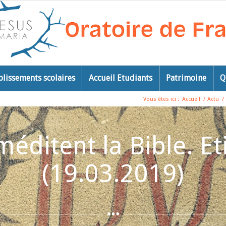
blissements scolaires
Accueil Etudiants
Patrimoine
Q
Vous êtes ici :
Accueil
/
Actu
/
éditent la Bible. E
(19.03.2019)