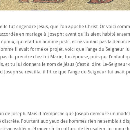
lle fut engendré Jésus, que l’on appelle Christ. Or voici comm
 accordée en mariage à Joseph ; avant qu’ils aient habité ensemb
on époux, qui était un homme juste, et ne voulait pas la dénonce
omme il avait formé ce projet, voici que l’ange du Seigneur l
ins pas de prendre chez toi Marie, ton épouse, puisque l’enfant 
ils, et tu lui donnera le nom de Jésus (c’est à dire: Le-Seigneur-
Joseph se réveilla, il fit ce que l’ange du Seigneur lui avait pr
tion de Joseph. Mais il n’empêche que Joseph demeure un modè
ité discrète. Pourtant aux yeux des hommes rien ne semblait di
rtisan galiléen, étranger à la culture de Jérusalem, inconnu de