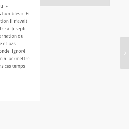
du »
s humbles ». Et
ion il n’avait
ttre à Joseph
arnation du
e et pas
onde, ignoré
on à permettre
ns ces temps