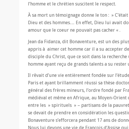
l’homme et le chrétien suscitent le respect.
À sa mort un témoignage donne le ton : » C’était
Dieu et des hommes… En effet, Dieu lui avait don
amour que le coeur ne pouvait pas cacher « .
Jean da Fidanza, dit Bonaventure, est un des plu
appris à aimer cet homme car il a su accepter de
disciple du Christ, que ce soit dans la recherch
homme ayant reçu de grands talents a su rester 
Il rêvait d’une vie entièrement fondée sur l’étude
Paris et ayant brillamment réussi sa thèse doctor
général des frères mineurs, l’ordre fondé par Fran
médiéval et même en Afrique, au Moyen-Orient o
entre les » spirituels » – partisans de la pauvre
se devait de prendre en considération les questio
Bonaventure s’efforcera pendant 17 ans de donne
Nous lui devons une vie de François d’Assise qui