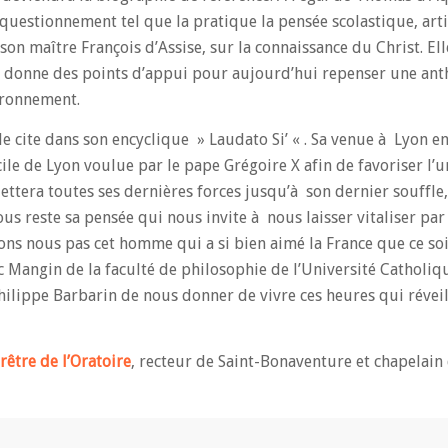
questionnement tel que la pratique la pensée scolastique, arti
 son maître François d’Assise, sur la connaissance du Christ. El
us donne des points d’appui pour aujourd’hui repenser une an
ironnement.
le cite dans son encyclique » Laudato Si’ « . Sa venue à Lyon en
e de Lyon voulue par le pape Grégoire X afin de favoriser l’un
ttera toutes ses dernières forces jusqu’à son dernier souffle, 
us reste sa pensée qui nous invite à nous laisser vitaliser par 
s nous pas cet homme qui a si bien aimé la France que ce soit
 Mangin de la faculté de philosophie de l’Université Catholiq
ilippe Barbarin de nous donner de vivre ces heures qui révei
être de l’Oratoire
, recteur de Saint-Bonaventure et chapelain