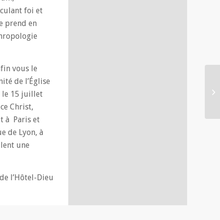
culant foi et
le prend en
thropologie
fin vous le
ité de l’Église
le 15 juillet
ce Christ,
 à Paris et
ue de Lyon, à
llent une
 de l’Hôtel-Dieu