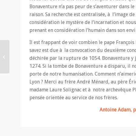
Bonaventure n’a pas peur de s’aventurer dans le 
raison. Sa recherche est centralisée, à l’image de
considération le mystère de l’incarnation et no
prenant en considération l’humain dans son env
Il est frappant de voir combien le pape François 
savez est due à la convocation du deuxième concil
Des Oratoriens
méditent la Bible. Luc
déchirée par la rupture de 1054. Bonaventure y je
Forestier (03.05.2017)
1274. Si la tombe de Bonaventure a disparu, il no
porte de notre humanisation. Comment n’aimerion
Lyon ? Merci au frère André Ménard, au père Éric
madame Laure Solignac et à notre archevêque Ph
pensée orientée au service de nos frères.
Antoine Adam, pr