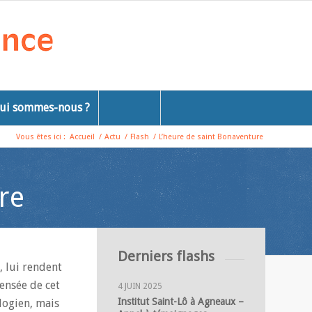
ui sommes-nous ?
Vous êtes ici :
Accueil
/
Actu
/
Flash
/
L’heure de saint Bonaventure
re
Derniers flashs
, lui rendent
ensée de cet
4 JUIN 2025
Institut Saint-Lô à Agneaux –
logien, mais