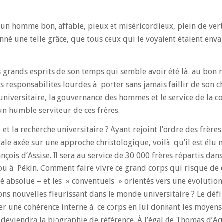
 un homme bon, affable, pieux et miséricordieux, plein de ver
né une telle grâce, que tous ceux qui le voyaient étaient enva
s grands esprits de son temps qui semble avoir été là au bon 
s responsabilités lourdes à porter sans jamais faillir de son 
e universitaire, la gouvernance des hommes et le service de la
un humble serviteur de ces frères.
 et la recherche universitaire ? Ayant rejoint l’ordre des frèr
ale axée sur une approche christologique, voilà qu’il est élu 
çois d’Assise. Il sera au service de 30 000 frères répartis dans
u à Pékin. Comment faire vivre ce grand corps qui risque de
té absolue – et les » conventuels » orientés vers une évolution
ns nouvelles fleurissant dans le monde universitaire ? Le défi é
r une cohérence interne à ce corps en lui donnant les moyens
 deviendra la biographie de référence. À l’égal de Thomas d’Aq