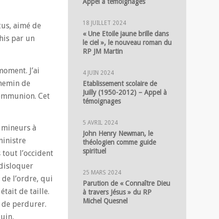
Appel à témoignages
18 JUILLET 2024
tus, aimé de
« Une Etoile jaune brille dans
his par un
le ciel », le nouveau roman du
RP JM Martin
moment. J’ai
4 JUIN 2024
chemin de
Etablissement scolaire de
Juilly (1950-2012) – Appel à
 communion. Cet
témoignages
5 AVRIL 2024
es mineurs à
John Henry Newman, le
ministre
théologien comme guide
spirituel
 tout l’occident
 disloquer
25 MARS 2024
 de l’ordre, qui
Parution de « Connaître Dieu
tait de taille.
à travers Jésus » du RP
Michel Quesnel
 de perdurer.
uin,