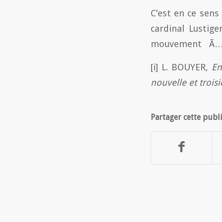
C’est en ce sens
cardinal Lustige
mouvement Ã…“
[i] L. BOUYER,
En
nouvelle et troi
Partager cette publ