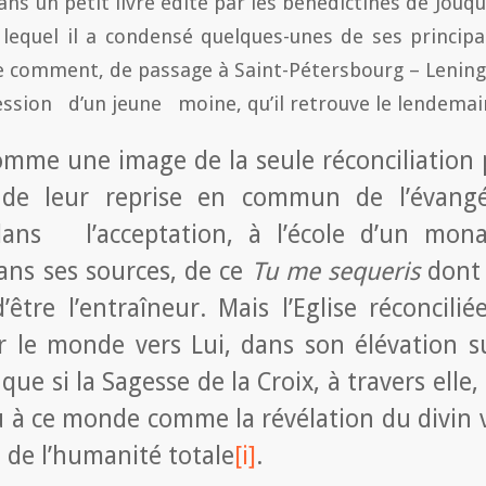
 dans un petit livre édité par les bénédictines de Jouq
lequel il a condensé quelques-unes de ses principal
e comment, de passage à Saint-Pétersbourg – Leningr
fession d’un jeune moine, qu’il retrouve le lendemain
comme une image de la seule réconciliation 
 de leur reprise en commun de l’évangé
ans l’acceptation, à l’école d’un 
ans ses sources, de ce
Tu me sequeris
dont c
’être l’entraîneur. Mais l’Eglise réconcili
rer le monde vers Lui, dans son élévation 
, que si la Sagesse de la Croix, à travers elle
 à ce monde comme la révélation du divin v
 de l’humanité totale
[i]
.