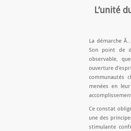
L’unité d
La démarche Ã…“
Son point de d
observable, que
ouverture d’espri
communautés chr
menées en leur 
accomplissement
Ce constat oblig
une des principes
stimulante conf