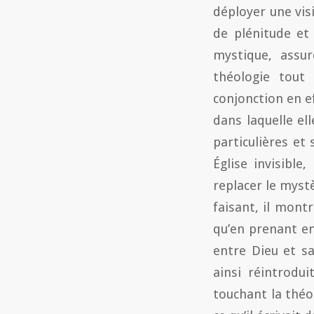
déployer une vi
de plénitude et
mystique, assu
théologie tout 
conjonction en e
dans laquelle el
particulières et 
Église invisibl
replacer le mystè
faisant, il mont
qu’en prenant e
entre Dieu et s
ainsi réintrodu
touchant la théo