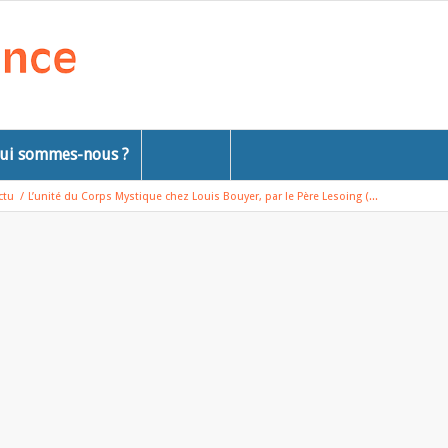
ui sommes-nous ?
ctu
/
L’unité du Corps Mystique chez Louis Bouyer, par le Père Lesoing (...