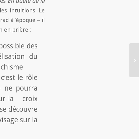
ues
En quête de la
es intuitions. Le
ad à ‘époque – il
 en prière :
possible des
lisation du
monachisme
’est le rôle
ée ne pourra
sur la croix
, se découvre
isage sur la