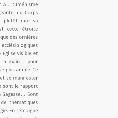
 un Ã…“cuménisme
geante, du Corps
 plutôt dire sa
st cette étroite
ique des ornières
 ecclésiologiques
 Église visible et
e la main – pour
ive plus ample. Ce
 et se manifester
 sont le rapport
sa Sagesse… Sont
e de thématiques
ogie. En témoigne