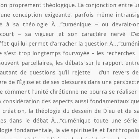
sion proprement théologique. La conjonction entre
 une conception exigeante, parfois même intransi
re à sa théologie Ã…“cuménique – ou devrait-on
court – sa vigueur et son caractère nervé. C’e
ffet qui lui permet d’arracher la question Ã…“cumén
le s’est trop longtemps fourvoyée – les recherches
souvent parcellaires, les débats sur le rapport entre
e, autant de questions qu’il rejette d’un revers d
re de l’Église et de ses blessures dans une perspect
re comment l’unité chrétienne ne pourra se réaliser
n considération des aspects aussi fondamentaux que
a création, la théologie du dessein de Dieu et de 
ites dans le débat Ã…“cuménique toute une séri
logie fondamentale, la vie spirituelle et l’anthropol