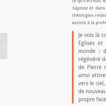
ce qu’il écrivait
Sagesse
et dans 
théologien relat
assiste à la pro
Je vois là 
Des Oratoriens
Églises et
méditent la Bible. Luc
monde : d
Forestier (20.03.2017)
régénéré d
de Pierre d
ainsi atti
vers le ciel
de nouveau
propre face