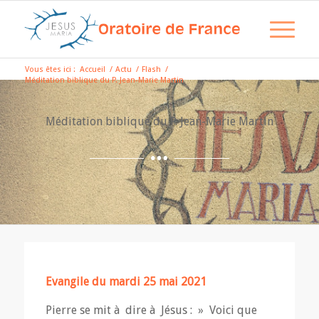
Vous êtes ici :
Accueil
/
Actu
/
Flash
/
Méditation biblique du P. Jean-Marie Martin
Méditation biblique du P. Jean-Marie Martin
Evangile du mardi 25 mai 2021
Pierre se mit à dire à Jésus : » Voici que