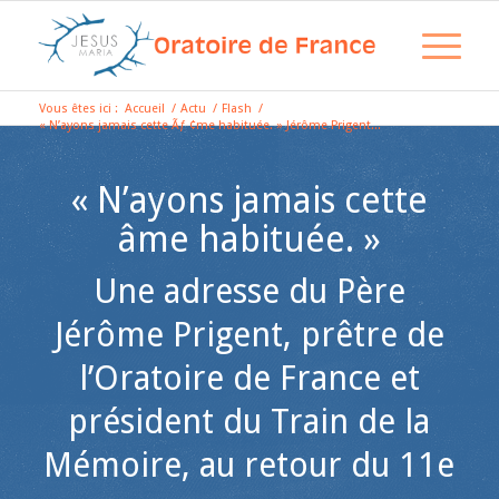
Vous êtes ici :
Accueil
/
Actu
/
Flash
/
« N’ayons jamais cette Ãƒ ¢me habituée. » Jérôme Prigent...
« N’ayons jamais cette
âme habituée. »
Une adresse du Père
Jérôme Prigent, prêtre de
l’Oratoire de France et
président du Train de la
Mémoire, au retour du 11e