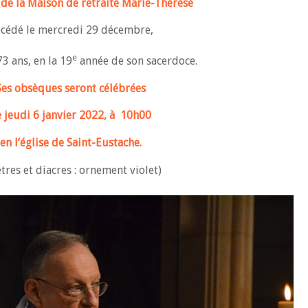
de la Maison de retraite Marie-Thérèse
cédé le mercredi 29 décembre,
e
73 ans, en la 19
année de son sacerdoce.
Ses obsèques seront célébrées
e jeudi 6 janvier 2022, à 10h00
en l’église de Saint-Eustache.
tres et diacres : ornement violet)