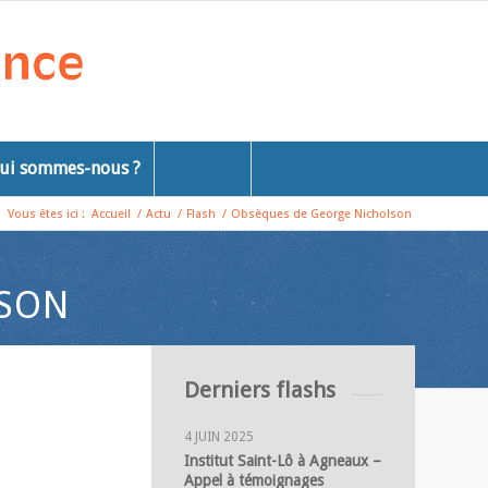
ui sommes-nous ?
Vous êtes ici :
Accueil
/
Actu
/
Flash
/
Obsèques de George Nicholson
LSON
Derniers flashs
4 JUIN 2025
Institut Saint-Lô à Agneaux –
Appel à témoignages