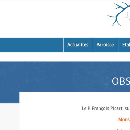
Actualités
Paroisse
Eta
OBS
Le P. François Picart, s
Monsi