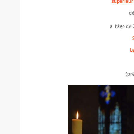
supérieur 
dé
à l’âge de 
L
(prê