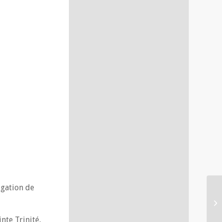
égation de
nte Trinité,