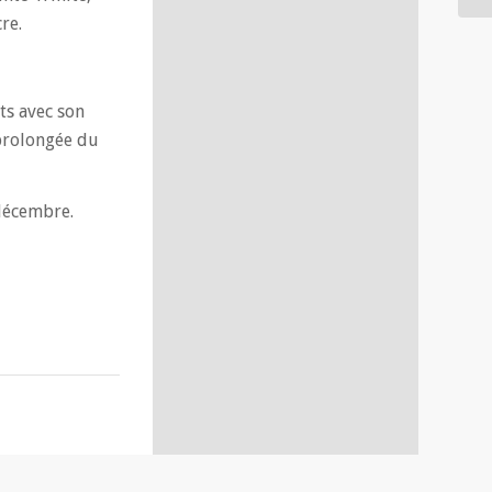
re.
ts avec son
 prolongée du
 décembre.