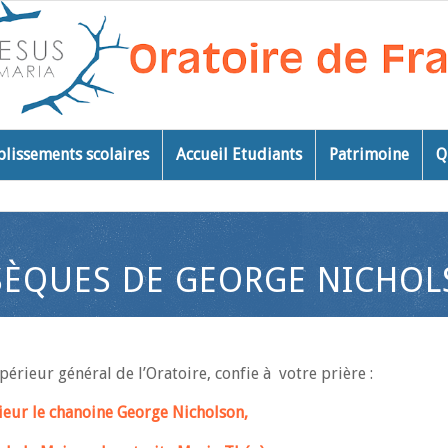
blissements scolaires
Accueil Etudiants
Patrimoine
Q
ÈQUES DE GEORGE NICHO
upérieur général de l’Oratoire, confie à votre prière :
eur le chanoine George Nicholson,