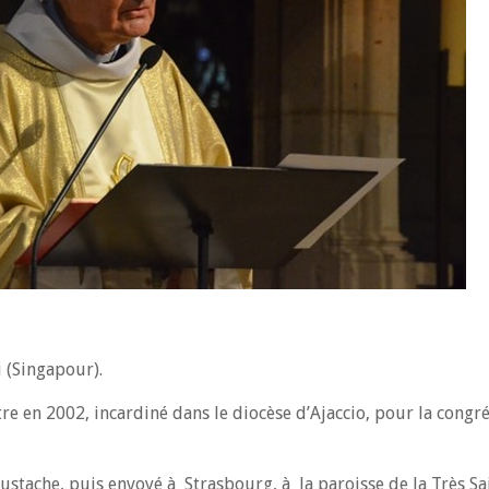
 (Singapour).
tre en 2002, incardiné dans le diocèse d’Ajaccio, pour la congr
Eustache, puis envoyé à Strasbourg, à la paroisse de la Très Sai