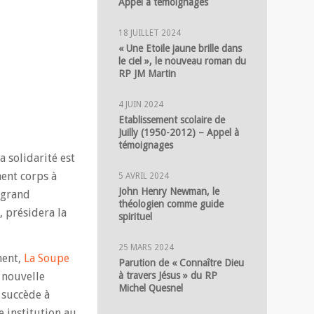
Appel à témoignages
18 JUILLET 2024
« Une Etoile jaune brille dans
le ciel », le nouveau roman du
RP JM Martin
4 JUIN 2024
Etablissement scolaire de
Juilly (1950-2012) – Appel à
témoignages
 solidarité est
nent corps à
5 AVRIL 2024
John Henry Newman, le
 grand
théologien comme guide
 présidera la
spirituel
25 MARS 2024
ment,
La Soupe
Parution de « Connaître Dieu
 nouvelle
à travers Jésus » du RP
Michel Quesnel
 succède à
e institution au