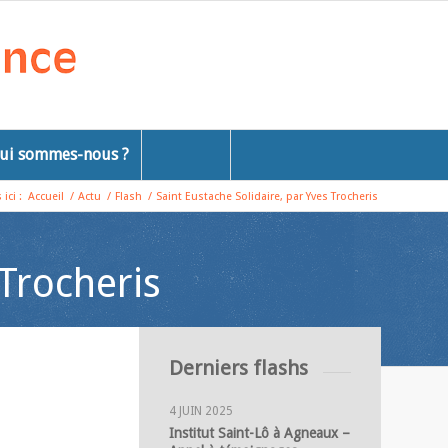
ui sommes-nous ?
ici :
Accueil
/
Actu
/
Flash
/
Saint Eustache Solidaire, par Yves Trocheris
 Trocheris
Derniers flashs
4 JUIN 2025
Institut Saint-Lô à Agneaux –