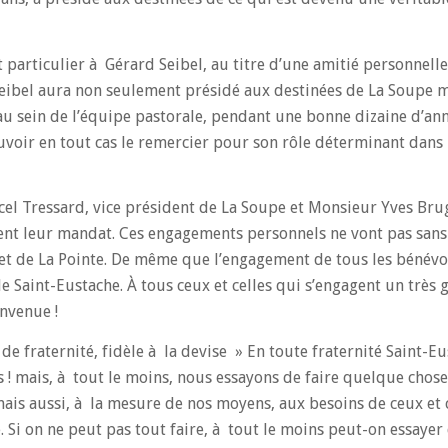
particulier à Gérard Seibel, au titre d’une amitié personnelle
Seibel aura non seulement présidé aux destinées de La Soupe 
 au sein de l’équipe pastorale, pendant une bonne dizaine d’ann
uvoir en tout cas le remercier pour son rôle déterminant dans 
cel Tressard, vice président de La Soupe et Monsieur Yves Bru
ent leur mandat. Ces engagements personnels ne vont pas sans
et de La Pointe. De même que l’engagement de tous les bénévol
de Saint-Eustache. À tous ceux et celles qui s’engagent un très 
envenue !
e fraternité, fidèle à la devise » En toute fraternité Saint-E
s ! mais, à tout le moins, nous essayons de faire quelque chose
mais aussi, à la mesure de nos moyens, aux besoins de ceux et 
ue. Si on ne peut pas tout faire, à tout le moins peut-on essayer