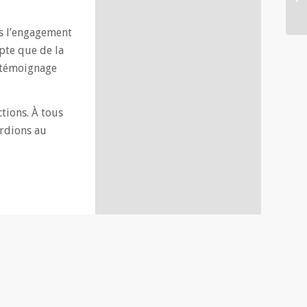
ns l’engagement
mpte que de la
e témoignage
tions. À tous
ardions au