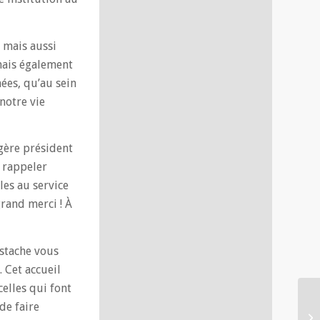
 mais aussi
mais également
ées, qu’au sein
notre vie
gère président
 rappeler
es au service
grand merci ! À
ustache vous
. Cet accueil
celles qui font
 de faire