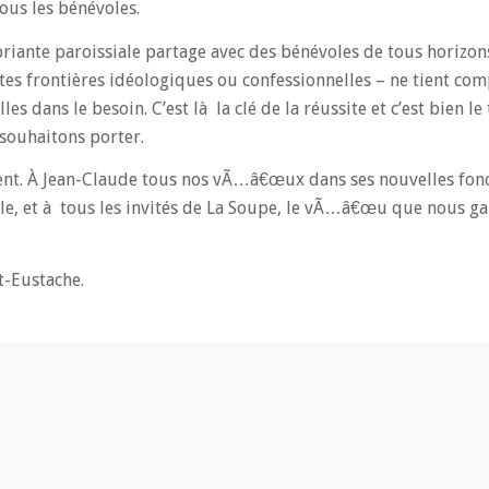
ous les bénévoles.
 priante paroissiale partage avec des bénévoles de tous horizo
utes frontières idéologiques ou confessionnelles – ne tient co
es dans le besoin. C’est là la clé de la réussite et c’est bien l
ouhaitons porter.
t. À Jean-Claude tous nos vÃ…â€œux dans ses nouvelles fonc
ale, et à tous les invités de La Soupe, le vÃ…â€œu que nous g
nt-Eustache.