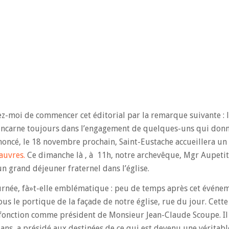
z-moi de commencer cet éditorial par la remarque suivante : la
 s’incarne toujours dans l’engagement de quelques-uns qui don
oncé, le 18 novembre prochain, Saint-Eustache accueillera un
auvres.
Ce dimanche là , à 11h, notre archevêque, Mgr Aupetit,
un grand déjeuner fraternel dans l’église.
ournée, fà»t-elle emblématique : peu de temps après cet événe
us le portique de la façade de notre église, rue du jour. Cette
 fonction comme président de Monsieur Jean-Claude Scoupe. Il
ns, a présidé aux destinées de ce qui est devenu une véritabl