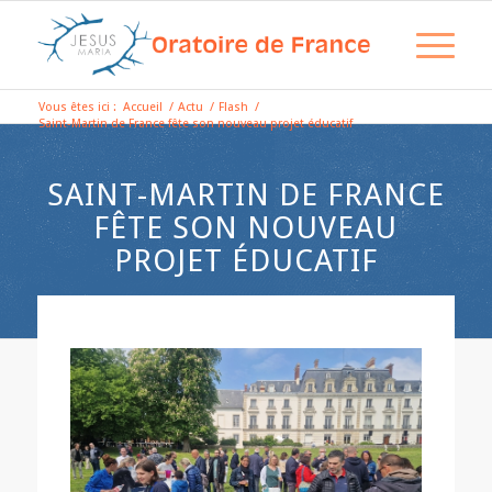
Vous êtes ici :
Accueil
/
Actu
/
Flash
/
Saint-Martin de France fête son nouveau projet éducatif
SAINT-MARTIN DE FRANCE
FÊTE SON NOUVEAU
PROJET ÉDUCATIF