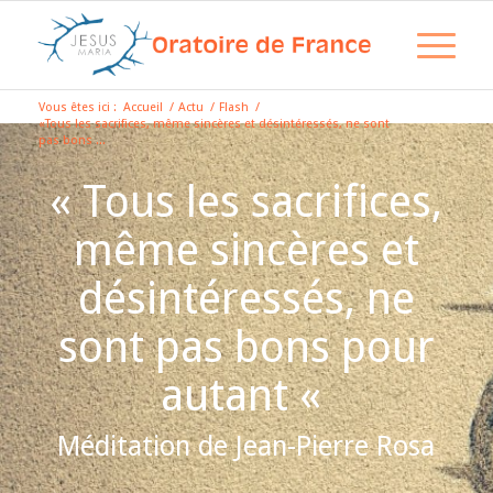
Vous êtes ici :
Accueil
/
Actu
/
Flash
/
«Tous les sacrifices, même sincères et désintéressés, ne sont
pas bons ...
« Tous les sacrifices,
même sincères et
désintéressés, ne
sont pas bons pour
autant «
Méditation de Jean-Pierre Rosa