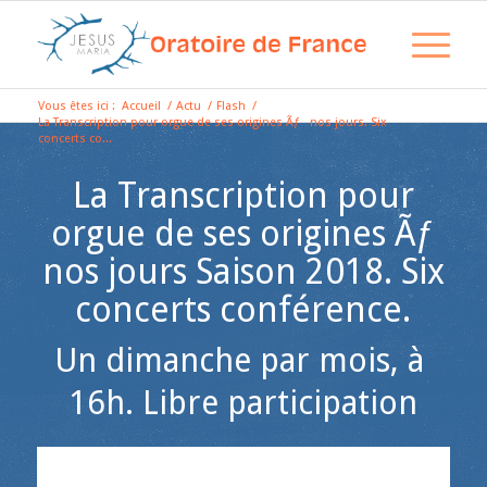
Vous êtes ici :
Accueil
/
Actu
/
Flash
/
La Transcription pour orgue de ses origines Ãƒ nos jours. Six
concerts co...
La Transcription pour
orgue de ses origines Ãƒ
nos jours Saison 2018. Six
concerts conférence.
Un dimanche par mois, à
16h. Libre participation