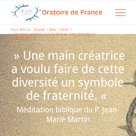
Vous êtes ici :
Accueil
/
Actu
/
Flash
/
« Une main créatrice a voulu faire de cette diversité un
symbole de fr...
» Une main créatrice
a voulu faire de cette
diversité un symbole
de fraternité. «
Méditation biblique du P. Jean-
Marie Martin