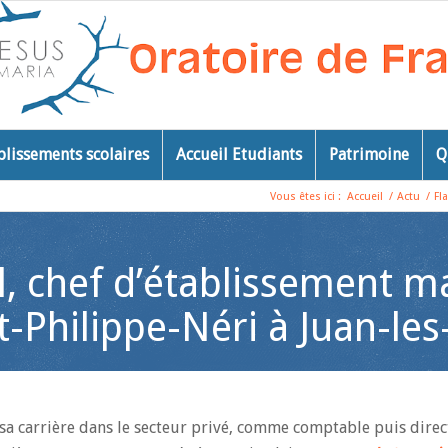
blissements scolaires
Accueil Etudiants
Patrimoine
Q
Vous êtes ici :
Accueil
/
Actu
/
Fl
al, chef d’établissement m
t-Philippe-Néri à Juan-les
 carrière dans le secteur privé, comme comptable puis direc