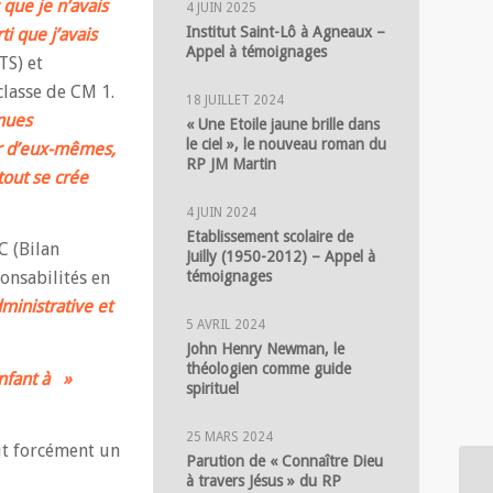
 que je n’avais
4 JUIN 2025
Institut Saint-Lô à Agneaux –
ti que j’avais
Appel à témoignages
TS) et
classe de CM 1.
18 JUILLET 2024
nnues
« Une Etoile jaune brille dans
le ciel », le nouveau roman du
ur d’eux-mêmes,
RP JM Martin
tout se crée
4 JUIN 2024
Etablissement scolaire de
C (Bilan
Juilly (1950-2012) – Appel à
onsabilités en
témoignages
ministrative et
5 AVRIL 2024
John Henry Newman, le
théologien comme guide
enfant à »
spirituel
25 MARS 2024
uit forcément un
Parution de « Connaître Dieu
à travers Jésus » du RP