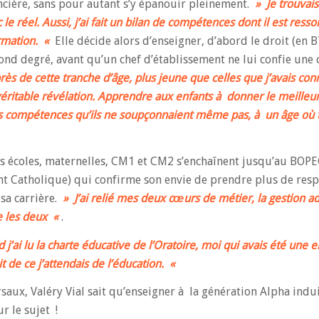
ncière, sans pour autant s’y épanouir pleinement.
» Je trouvais
le réel. Aussi, j’ai fait un bilan de compétences dont il est ressor
ormation. «
Elle décide alors d’enseigner, d’abord le droit (en B
ond degré, avant qu’un chef d’établissement ne lui confie une 
s de cette tranche d’âge, plus jeune que celles que j’avais co
 véritable révélation. Apprendre aux enfants à donner le meille
es compétences qu’ils ne soupçonnaient même pas, à un âge où 
s écoles, maternelles, CM1 et CM2 s’enchaînent jusqu’au BOPE
nt Catholique) qui confirme son envie de prendre plus de resp
sa carrière.
» J’ai relié mes deux cœurs de métier, la gestion ad
te les deux «
.
j’ai lu la charte éducative de l’Oratoire, moi qui avais été une 
it de ce j’attendais de l’éducation. «
ersaux, Valéry Vial sait qu’enseigner à la génération Alpha ind
r le sujet !