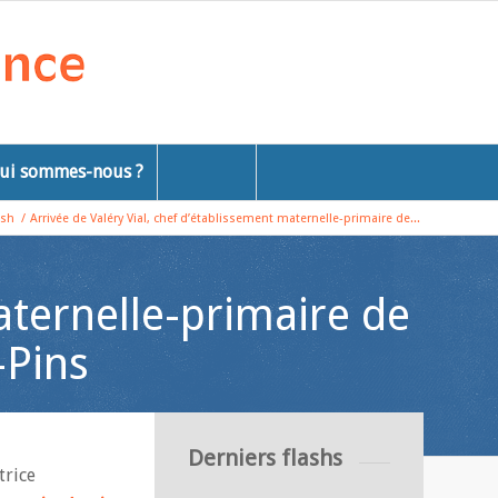
ui sommes-nous ?
ash
/
Arrivée de Valéry Vial, chef d’établissement maternelle-primaire de...
aternelle-primaire de
-Pins
Derniers flashs
trice