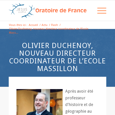
Vous êtes ici :
Accueil
/
Actu
/
Flash
/
Olivier Duchenoy, nouveau directeur coordinateur de l’Ecole
Mass...
OLIVIER DUCHENOY,
NOUVEAU DIRECTEUR
COORDINATEUR DE L’ECOLE
MASSILLON
Après avoir été
professeur
d’histoire et de
géographie au