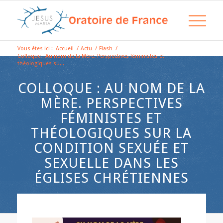
Vous êtes ici :
Accueil
/
Actu
/
Flash
/
Colloque : Au nom de la Mère. Perspectives féministes et
théologiques su...
COLLOQUE : AU NOM DE LA
MÈRE. PERSPECTIVES
FÉMINISTES ET
THÉOLOGIQUES SUR LA
CONDITION SEXUÉE ET
SEXUELLE DANS LES
ÉGLISES CHRÉTIENNES