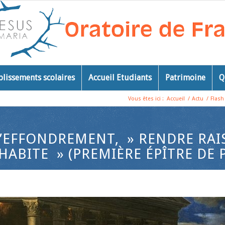
blissements scolaires
Accueil Etudiants
Patrimoine
Q
Vous êtes ici :
Accueil
/
Actu
/
Flash
’EFFONDREMENT, » RENDRE RAI
ABITE » (PREMIÈRE ÉPÎTRE DE 