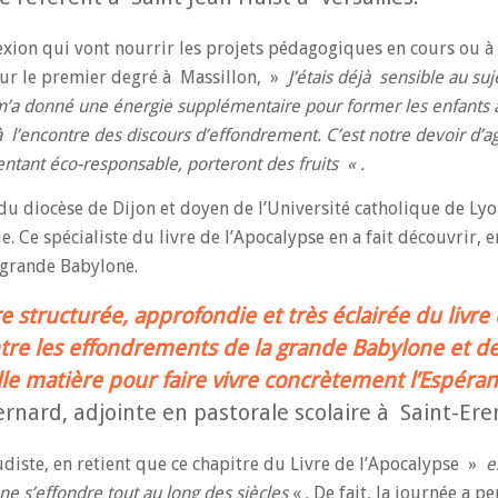
exion qui vont nourrir les projets pédagogiques en cours ou à v
our le premier degré à Massillon, »
J’étais déjà sensible au suj
r m’a donné une énergie supplémentaire pour former les enfants 
 l’encontre des discours d’effondrement. C’est notre devoir d’agi
entant éco-responsable, porteront des fruits « .
du diocèse de Dijon et doyen de l’Université catholique de Lyo
 Ce spécialiste du livre de l’Apocalypse en a fait découvrir, en
 grande Babylone.
e structurée, approfondie et très éclairée du livre
entre les effondrements de la grande Babylone et d
lle matière pour faire vivre concrètement l’Espéra
rnard, adjointe en pastorale scolaire à Saint-Er
diste, en retient que ce chapitre du Livre de l’Apocalypse »
e
ne s’effondre tout au long des siècles
« . De fait, la journée a p