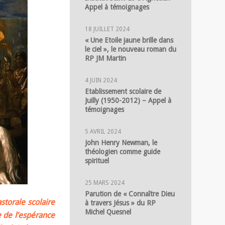
Appel à témoignages
18 JUILLET 2024
« Une Etoile jaune brille dans
le ciel », le nouveau roman du
RP JM Martin
4 JUIN 2024
Etablissement scolaire de
Juilly (1950-2012) – Appel à
témoignages
5 AVRIL 2024
John Henry Newman, le
théologien comme guide
spirituel
25 MARS 2024
Parution de « Connaître Dieu
storale scolaire
à travers Jésus » du RP
Michel Quesnel
e de l’espérance