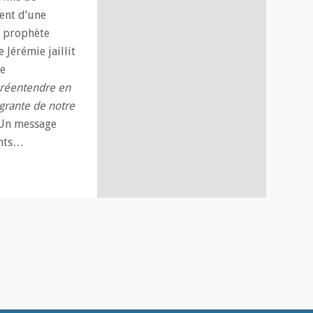
ment d’une
u prophète
 Jérémie jaillit
de
e réentendre en
égrante de notre
Un message
ents…