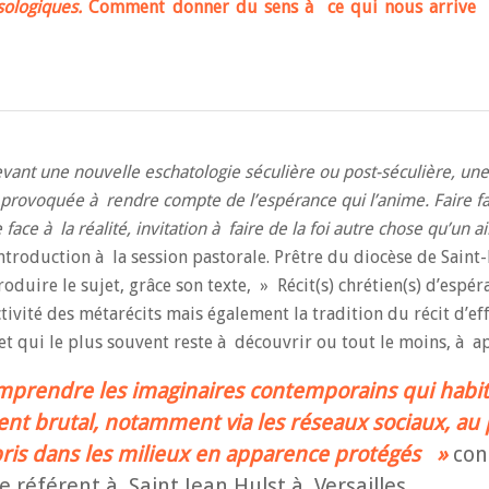
psologiques.
Comment donner du sens à ce qui nous arrive 
devant une nouvelle eschatologie séculière ou post-séculière, un
t provoquée à rendre compte de l’espérance qui l’anime. Faire f
 face à la réalité, invitation à faire de la foi autre chose qu’un a
troduction à la session pastorale. Prêtre du diocèse de Saint-
roduire le sujet, grâce son texte, » Récit(s) chrétien(s) d’espéra
ctivité des métarécits mais également la tradition du récit d’
jet qui le plus souvent reste à découvrir ou tout le moins, à a
mprendre les imaginaires contemporains qui habi
ent brutal, notamment via les réseaux sociaux, au 
mpris dans les milieux en apparence protégés »
con
 référent à Saint Jean Hulst à Versailles.