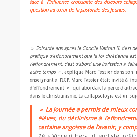
face à l’influence croissante des discours colla
question au cœur de la pastorale des jeunes.
» Soixante ans après le Concile Vatican II, c’est 
pratique d’effondrement que la foi chrétienne es
l’effondrement, c’est d’abord une invitation à faire
autre temps « ,
explique Marc Fassier dans son in
enseignant à l’ICP, Marc Fassier était invité à int
d’effondrement « , qui abordait la perte d’attra
dans le christianisme. La collapsologie est un su
» La journée a permis de mieux co
élèves, du déclinisme à l’effondrem
certaine angoisse de l’avenir, y co
Père Vincent Heraud, eudiste, prêtre