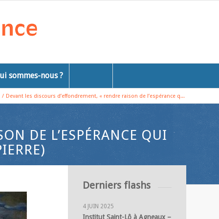
ui sommes-nous ?
/
Devant les discours d’effondrement, « rendre raison de l’espérance q...
SON DE L’ESPÉRANCE QUI
PIERRE)
Derniers flashs
4 JUIN 2025
Institut Saint-Lô à Agneaux –