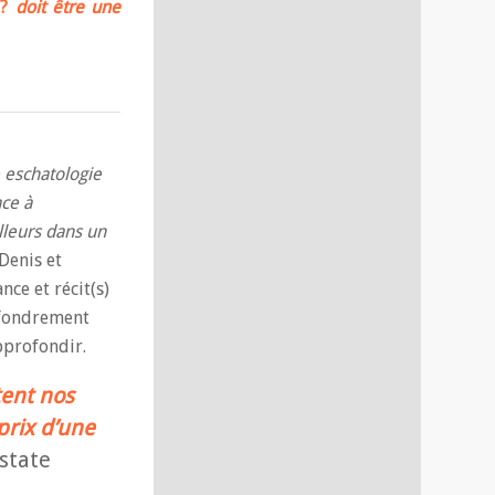
?
doit être une
e eschatologie
ace à
illeurs dans un
Denis et
nce et récit(s)
effondrement
pprofondir.
tent nos
prix d’une
state