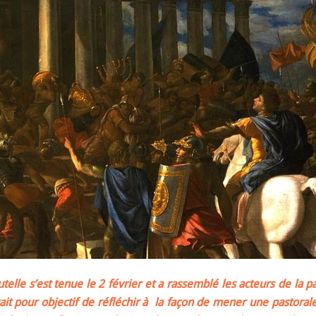
elle s’est tenue le 2 février et a rassemblé les acteurs de la pa
vait pour objectif de réfléchir à la façon de mener une pastoral