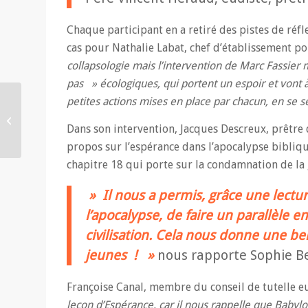
Chaque participant en a retiré des pistes de réfl
cas pour Nathalie Labat, chef d’établissement p
collapsologie mais l’intervention de Marc Fassie
pas » écologiques, qui portent un espoir et vont à
petites actions mises en place par chacun, en se s
Nouvelles traductions
des Ã…“uvres de Karl
Dans son intervention, Jacques Descreux, prêtre 
Rahner
propos sur l’espérance dans l’apocalypse biblique.
chapitre 18 qui porte sur la condamnation de la
» Il nous a permis, grâce une lectur
l’apocalypse, de faire un parallèle 
civilisation. Cela nous donne une be
jeunes ! »
nous rapporte Sophie Be
Françoise Canal, membre du conseil de tutelle eu
leçon d’Espérance, car il nous rappelle que Babylo