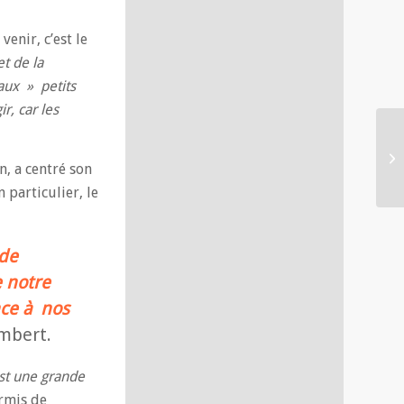
enir, c’est le
et de la
aux » petits
r, car les
n, a centré son
 particulier, le
 de
e notre
nce à nos
embert.
st une grande
ermis de