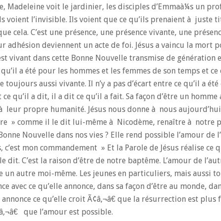
de, Madeleine voit le jardinier, les disciples d’Emmaà¼s un pr
ls voient l’invisible. Ils voient que ce qu’ils prenaient à juste
ue cela. C’est une présence, une présence vivante, une présenc
 adhésion deviennent un acte de foi. Jésus a vaincu la mort p
est vivant dans cette Bonne Nouvelle transmise de génération 
ce qu’il a été pour les hommes et les femmes de son temps et ce 
ujours aussi vivante. Il n’y a pas d’écart entre ce qu’il a été 
 ce qu’il a dit, il a dit ce qu’il a fait. Sa façon d’être un homme
à leur propre humanité. Jésus nous donne à nous aujourd’hui l
ître » comme il le dit lui-même à Nicodème, renaître à notre p
onne Nouvelle dans nos vies ? Elle rend possible l’amour de l’
s, c’est mon commandement » Et la Parole de Jésus réalise ce qu’
le dit. C’est la raison d’être de notre baptême. L’amour de l’aut
e un autre moi-même. Les jeunes en particuliers, mais aussi t
ce avec ce qu’elle annonce, dans sa façon d’être au monde, da
nnonce ce qu’elle croit Ã¢â‚¬â€ que la résurrection est plus 
¢â‚¬â€ que l’amour est possible.