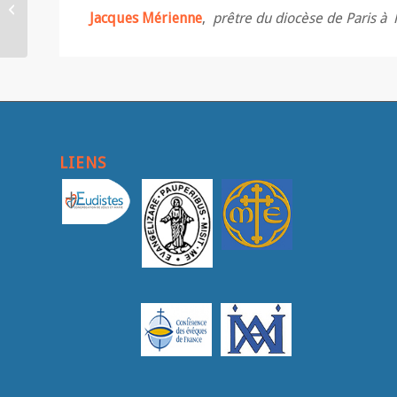
sur des conférences qui
Jacques Mérienne
,
prêtre du diocèse de Paris à l
ââ‚¬Å“donnent Ãƒ ...
LIENS