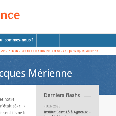
ui sommes-nous ?
/
Actu
/
Flash
/
L’édito de la semaine. « Et nous ? » par Jacques Mérienne
Jacques Mérienne
Derniers flashs
 et notre
n’était sà»r, »
4 JUIN 2025
Institut Saint-Lô à Agneaux –
issent ils ne le