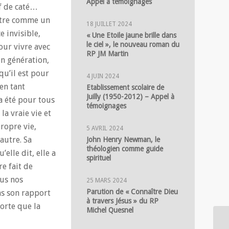
Appel à témoignages
of de caté…
 titre comme un
18 JUILLET 2024
e invisible,
« Une Etoile jaune brille dans
le ciel », le nouveau roman du
our vivre avec
RP JM Martin
en génération,
qu’il est pour
4 JUIN 2024
en tant
Etablissement scolaire de
Juilly (1950-2012) – Appel à
 a été pour tous
témoignages
a vraie vie et
ropre vie,
5 AVRIL 2024
autre. Sa
John Henry Newman, le
théologien comme guide
elle dit, elle a
spirituel
re fait de
ous nos
25 MARS 2024
Parution de « Connaître Dieu
ns son rapport
à travers Jésus » du RP
forte que la
Michel Quesnel