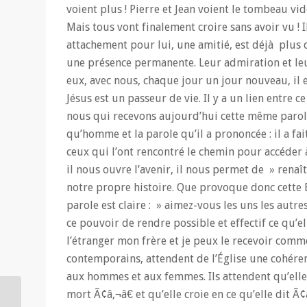
voient plus ! Pierre et Jean voient le tombeau vi
Mais tous vont finalement croire sans avoir vu ! I
attachement pour lui, une amitié, est déjà plus q
une présence permanente. Leur admiration et leur
eux, avec nous, chaque jour un jour nouveau, il 
Jésus est un passeur de vie. Il y a un lien entre 
nous qui recevons aujourd’hui cette même parole to
qu’homme et la parole qu’il a prononcée : il a fait
ceux qui l’ont rencontré le chemin pour accéder 
il nous ouvre l’avenir, il nous permet de » rena
notre propre histoire. Que provoque donc cette B
parole est claire : » aimez-vous les uns les autre
ce pouvoir de rendre possible et effectif ce qu’el
l’étranger mon frère et je peux le recevoir comm
contemporains, attendent de l’Église une cohéren
aux hommes et aux femmes. Ils attendent qu’elle a
mort Ã¢â‚¬â€ et qu’elle croie en ce qu’elle dit Ã
Saint-Eustache. Retour