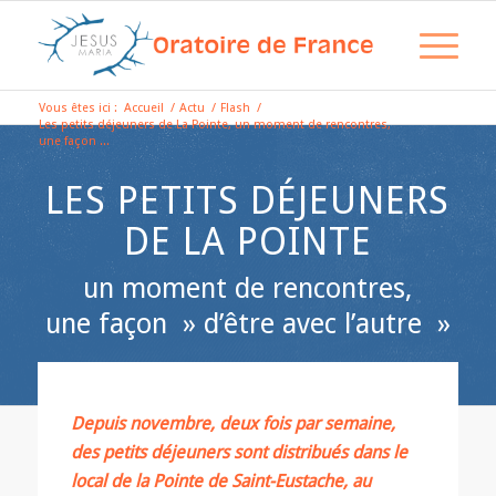
Vous êtes ici :
Accueil
/
Actu
/
Flash
/
Les petits déjeuners de La Pointe, un moment de rencontres,
une façon ...
LES PETITS DÉJEUNERS
DE LA POINTE
un moment de rencontres,
une façon » d’être avec l’autre »
Depuis novembre, deux fois par semaine,
des petits déjeuners sont distribués dans le
local de la Pointe de Saint-Eustache, au