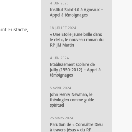
4 JUIN 2025
Institut Saint-Lô à Agneaux –
Appel à témoignages
18 JUILLET 2024
aint-Eustache,
« Une Etoile jaune brille dans
le ciel », le nouveau roman du
RP JM Martin
4 JUIN 2024
Etablissement scolaire de
Juilly (1950-2012) – Appel à
témoignages
5 AVRIL 2024
John Henry Newman, le
théologien comme guide
spirituel
25 MARS 2024
Parution de « Connaître Dieu
à travers Jésus » du RP