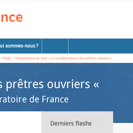
ui sommes-nous ?
/
Flash
/
Présentation du livre « La condamnation des prêtres ouvriers »
 prêtres ouvriers «
ratoire de France
Derniers flashs