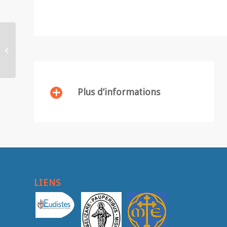
« Signes des Temps » et
« Sens et Conscience »
aux éditions Karthala
Plus d’informations
LIENS