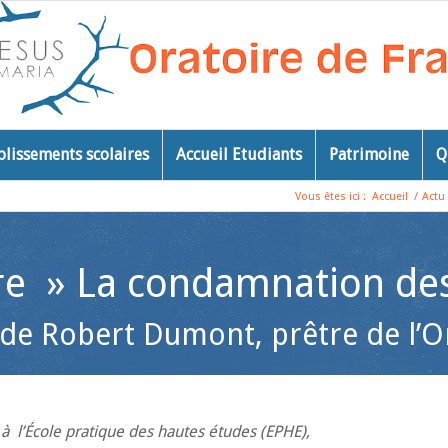
blissements scolaires
Accueil Etudiants
Patrimoine
Q
Vous êtes ici :
Accueil
/
Actu
vre » La condamnation des
de Robert Dumont, prêtre de l’O
 à l’École pratique des hautes études (EPHE),