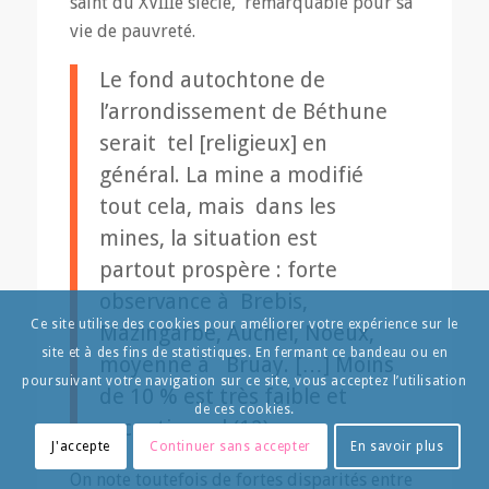
saint du XVIIIe siècle, remarquable pour sa
vie de pauvreté.
Le fond autochtone de
l’arrondissement de Béthune
serait tel [religieux] en
général. La mine a modifié
tout cela, mais dans les
mines, la situation est
partout prospère : forte
observance à Brebis,
Ce site utilise des cookies pour améliorer votre expérience sur le
Mazingarbe, Auchel, Noeux,
site et à des fins de statistiques. En fermant ce bandeau ou en
moyenne à Bruay. […] Moins
poursuivant votre navigation sur ce site, vous acceptez l’utilisation
de 10 % est très faible et
de ces cookies.
exceptionnel (12).
J'accepte
Continuer sans accepter
En savoir plus
On note toutefois de fortes disparités entre