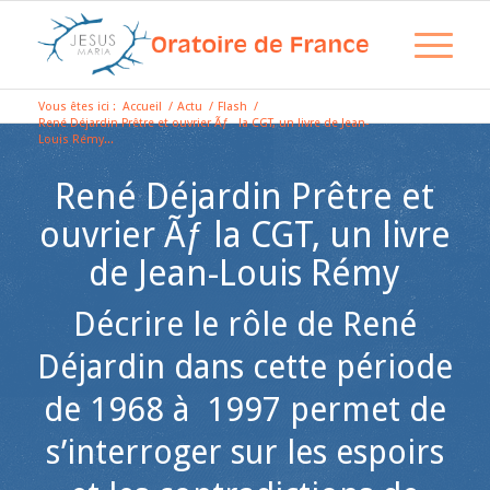
Vous êtes ici :
Accueil
/
Actu
/
Flash
/
René Déjardin Prêtre et ouvrier Ãƒ la CGT, un livre de Jean-
Louis Rémy...
René Déjardin Prêtre et
ouvrier Ãƒ la CGT, un livre
de Jean-Louis Rémy
Décrire le rôle de René
Déjardin dans cette période
de 1968 à 1997 permet de
s’interroger sur les espoirs