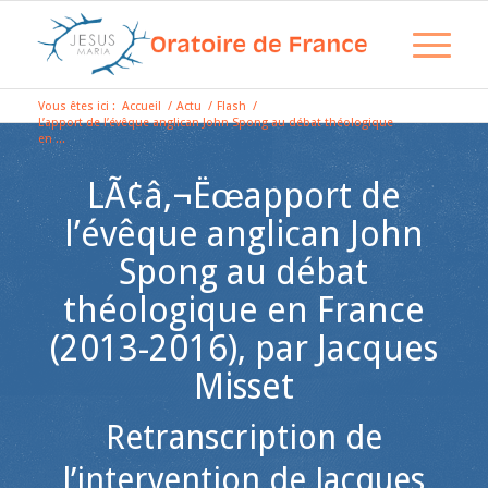
Vous êtes ici :
Accueil
/
Actu
/
Flash
/
L’apport de l’évêque anglican John Spong au débat théologique
en ...
LÃ¢â‚¬Ëœapport de
l’évêque anglican John
Spong au débat
théologique en France
(2013-2016), par Jacques
Misset
Retranscription de
l’intervention de Jacques