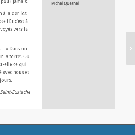
 pour jamais.
Michel Quesnel
n à aider les
e ! Et c’est à
nvoyés vers la
s : » Dans un
 la terre’. Où
t-elle ce qui
é avec nous et
jours.
 Saint-Eustache