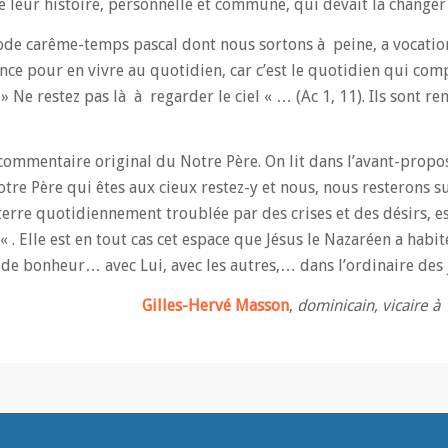
 leur histoire, personnelle et commune, qui devait la changer
iode carême-temps pascal dont nous sortons à peine, a vocatio
e pour en vivre au quotidien, car c’est le quotidien qui compt
» Ne restez pas là à regarder le ciel « … (Ac 1, 11). Ils sont re
 commentaire original du Notre Père. On lit dans l’avant-propo
re Père qui êtes aux cieux restez-y et nous, nous resterons sur
erre quotidiennement troublée par des crises et des désirs, es
. Elle est en tout cas cet espace que Jésus le Nazaréen a habit
de bonheur… avec Lui, avec les autres,… dans l’ordinaire des 
Gilles-Hervé Masson
,
dominicain, vicaire à