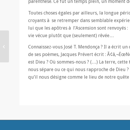
parenthèse. Ce fut un temps plein, un moment de
Toutes choses égales par ailleurs, la longue pér
croyants à se retremper dans semblable expérienc
lui que les apôtres à l’Ascension sont renvoyés : 
vie vécue plutôt que (seulement) rêvée…
Un grand Souffle de
l’Esprit-Saint dans nos
Connaissez-vous José T. Mendonça ? Il a écrit un
vies
de ses poèmes, Jacques Prévert écrit : Ã¢â‚¬ËœNot
est Dieu ? Où sommes-nous ? (…) La terre, cette t
nous sépare ou ce qui nous rapproche de Dieu ? « 
qu’il nous désigne comme le lieu de notre quête 