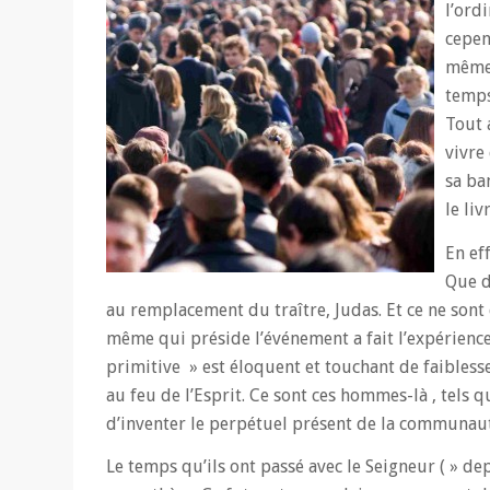
l’ord
cepen
même 
temps
Tout 
vivre
sa ba
le liv
En ef
Que d
au remplacement du traître, Judas. Et ce ne sont 
même qui préside l’événement a fait l’expérience 
primitive » est éloquent et touchant de faiblesse.
au feu de l’Esprit. Ce sont ces hommes-là , tels 
d’inventer le perpétuel présent de la communauté 
Le temps qu’ils ont passé avec le Seigneur ( » de