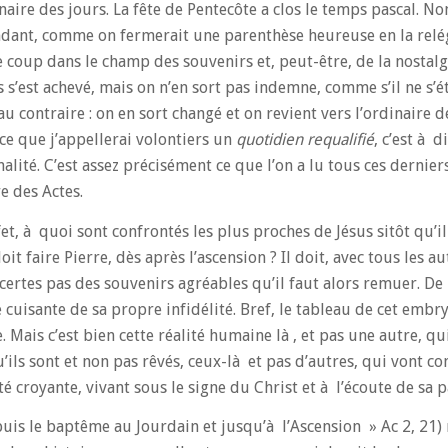
inaire des jours. La fête de Pentecôte a clos le temps pascal. No
dant, comme on fermerait une parenthèse heureuse en la rel
coup dans le champ des souvenirs et, peut-être, de la nostalgi
 s’est achevé, mais on n’en sort pas indemne, comme s’il ne s’ét
au contraire : on en sort changé et on revient vers l’ordinaire 
 ce que j’appellerai volontiers un
quotidien requalifié
, c’est à d
nalité. C’est assez précisément ce que l’on a lu tous ces dernie
re des Actes.
fet, à quoi sont confrontés les plus proches de Jésus sitôt qu’il 
oit faire Pierre, dès après l’ascension ? Il doit, avec tous les a
certes pas des souvenirs agréables qu’il faut alors remuer. De 
cuisante de sa propre infidélité. Bref, le tableau de cet embry
 Mais c’est bien cette réalité humaine là , et pas une autre, qui
qu’ils sont et non pas rêvés, ceux-là et pas d’autres, qui vont 
croyante, vivant sous le signe du Christ et à l’écoute de sa p
puis le baptême au Jourdain et jusqu’à l’Ascension » Ac 2, 21)