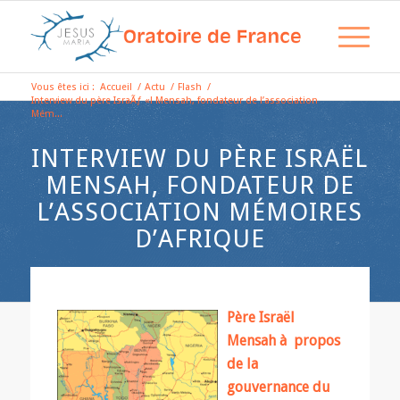
Vous êtes ici :
Accueil
/
Actu
/
Flash
/
Interview du père IsraÃƒ «l Mensah, fondateur de l’association
Mém...
INTERVIEW DU PÈRE ISRAËL
MENSAH, FONDATEUR DE
L’ASSOCIATION MÉMOIRES
D’AFRIQUE
Père Israël
Mensah à propos
de la
gouvernance du