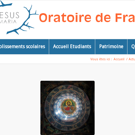
blissements scolaires
Accueil Etudiants
Patrimoine
Q
Vous êtes ici :
Accueil
/
Act