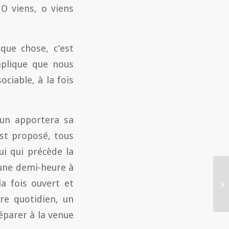
O viens, o viens
que chose, c’est
mplique que nous
ociable, à la fois
cun apportera sa
est proposé, tous
ui qui précède la
’une demi-heure à
la fois ouvert et
re quotidien, un
éparer à la venue