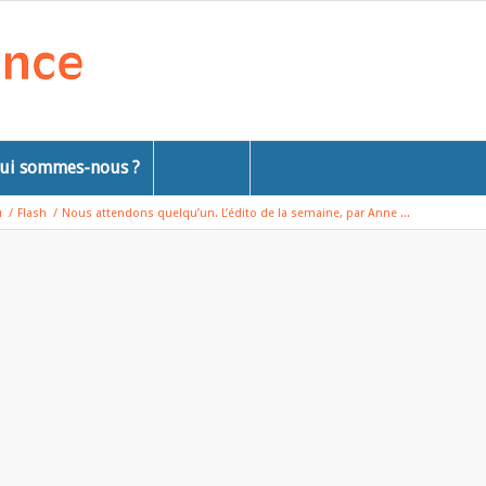
ui sommes-nous ?
u
/
Flash
/
Nous attendons quelqu’un. L’édito de la semaine, par Anne ...