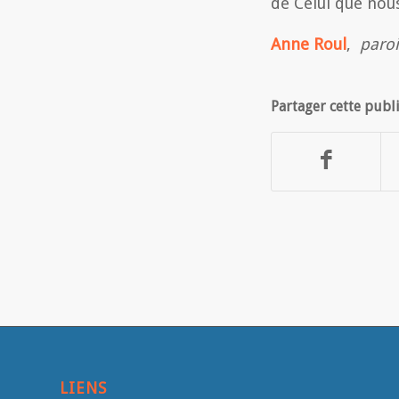
de Celui que nou
Anne Roul
,
parois
Partager cette publ
LIENS