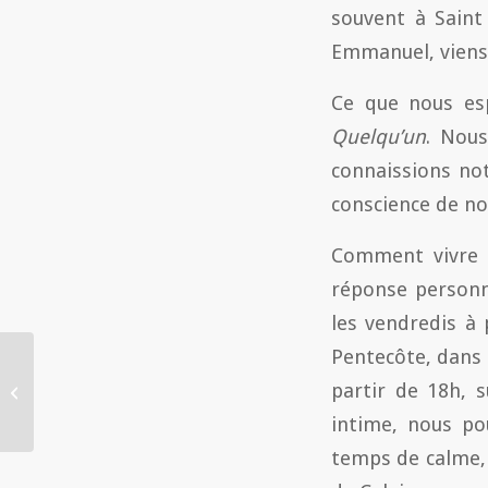
souvent à Saint
Emmanuel, viens 
Ce que nous esp
Quelqu’un
. Nou
connaissions notr
conscience de no
Comment vivre c
réponse personne
les vendredis à 
Pentecôte, dans 
Introduction Ãƒ la
messe des anciens Ãƒ
partir de 18h, s
Saint-Martin de
intime, nous po
Pontoise du...
temps de calme, 